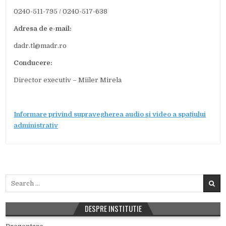
0240-511-795 / 0240-517-638
Adresa de e-mail:
dadr.tl@madr.ro
Conducere:
Director executiv – Miiler Mirela
Informare privind supravegherea audio și video a spațiului
administrativ
Search for:
DESPRE INSTITUTIE